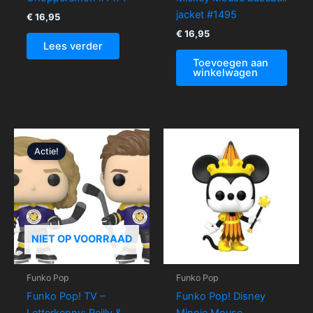
jacket #1495
€
16,95
€
16,95
Lees verder
Toevoegen aan
winkelwagen
Oorspronkelijke
Huidige
prijs
prijs
Actie!
was:
is:
€ 34,95.
€ 16,95.
NIET OP VOORRAAD
Funko Pop
Funko Pop
Funko Pop! TV –
Funko Pop! Disney