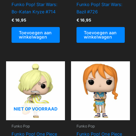
Funko Pop! Star Wars:
Funko Pop! Star Wars:
Bo-Katan Kryze #714
Bazil #726
€
16,95
€
16,95
Toevoegen aan
Toevoegen aan
winkelwagen
winkelwagen
NIET OP VOORRAAD
Funko Pop
Funko Pop
Funko Pop! One Piece
Funko Pop! One Piece