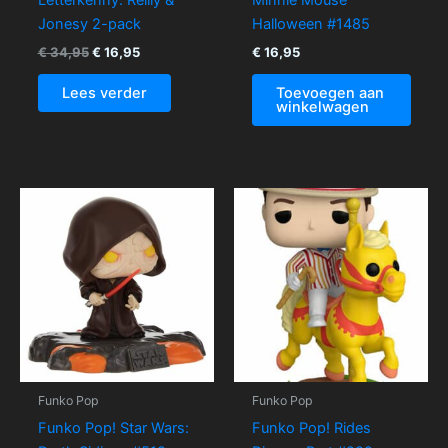
Letterkenny: Reilly &
Minnie Mouse
Jonesy 2-pack
Halloween #1485
€
34,95
€
16,95
€
16,95
Lees verder
Toevoegen aan
winkelwagen
Funko Pop
Funko Pop
Funko Pop! Star Wars:
Funko Pop! Rides