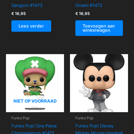
Sangoro #1473
Onami #1472
€
16,95
€
16,95
Lees verder
Toevoegen aan
winkelwagen
NIET OP VOORRAAD
Funko Pop
Funko Pop
Funko Pop! One Piece:
Funko Pop! Disney
Chopperemon #1471
Mickey Mouse baseball