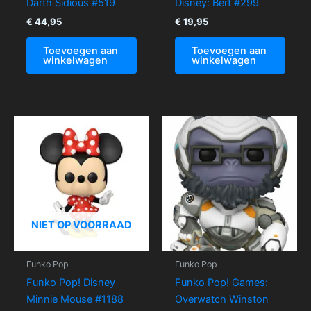
Darth Sidious #519
Disney: Bert #299
€
44,95
€
19,95
Toevoegen aan
Toevoegen aan
winkelwagen
winkelwagen
NIET OP VOORRAAD
Funko Pop
Funko Pop
Funko Pop! Disney
Funko Pop! Games:
Minnie Mouse #1188
Overwatch Winston