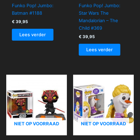
Funko Pop! Jumbo:
Funko Pop! Jumbo:
Batman #1188
Star Wars The
Mandalorian – The
€
39,95
Child #369
Lees verder
€
39,95
Lees verder
NIET OP VOORRAAD
NIET OP VOORRAAD