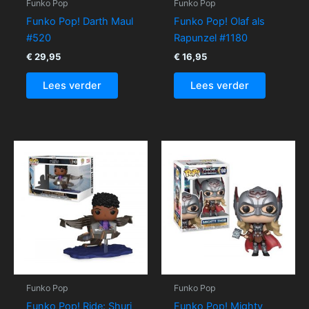
Funko Pop
Funko Pop
Funko Pop! Darth Maul
Funko Pop! Olaf als
#520
Rapunzel #1180
€
29,95
€
16,95
Lees verder
Lees verder
Funko Pop
Funko Pop
Funko Pop! Ride: Shuri
Funko Pop! Mighty