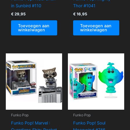
in Sunbird #110
Thor #1041
€
29,95
€
16,95
Toevoegen aan
Toevoegen aan
winkelwagen
winkelwagen
Funko Pop
Funko Pop
Funko Pop! Marvel :
Funko Pop! Soul
Guardians Ship: Rocket
Moonwind #746