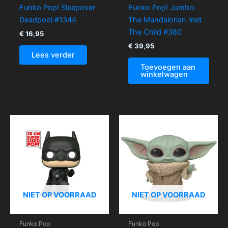
Funko Pop! Sleepover
Funko Pop! Jumbo:
Deadpool #1344
The Mandalorian met
The Child #380
€
16,95
€
39,95
Lees verder
Toevoegen aan
winkelwagen
NIET OP VOORRAAD
NIET OP VOORRAAD
Funko Pop
Funko Pop