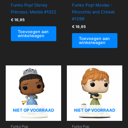
Funko Pop! Disney
Funko Pop! Movies :
Princess: Merida #1022
Pinocchio and Cricket
#1299
€
16,95
€
16,95
Toevoegen aan
winkelwagen
Toevoegen aan
winkelwagen
NIET OP VOORRAAD
NIET OP VOORRAAD
Funko Pop
Funko Pop