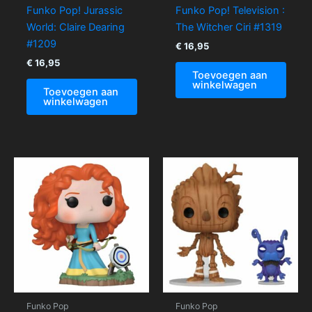
Funko Pop! Jurassic
Funko Pop! Television :
World: Claire Dearing
The Witcher Ciri #1319
#1209
€
16,95
€
16,95
Toevoegen aan
winkelwagen
Toevoegen aan
winkelwagen
Funko Pop
Funko Pop