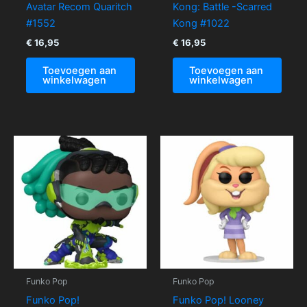
Avatar Recom Quaritch
Kong: Battle -Scarred
#1552
Kong #1022
€
16,95
€
16,95
Toevoegen aan
Toevoegen aan
winkelwagen
winkelwagen
Funko Pop
Funko Pop
Funko Pop!
Funko Pop! Looney