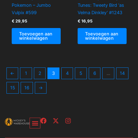
Pokemon – Jumbo
Tunes: Tweety Bird ‘as
Vulpix #599
Velma Dinkley’ #1243
€
29,95
€
16,95
Toevoegen aan
Toevoegen aan
winkelwagen
winkelwagen
←
1
2
3
4
5
6
…
14
15
16
→
F
X
I
a
-
n
c
t
s
Over Ons-Pagina
Winkelwagen En Afrekenpagina