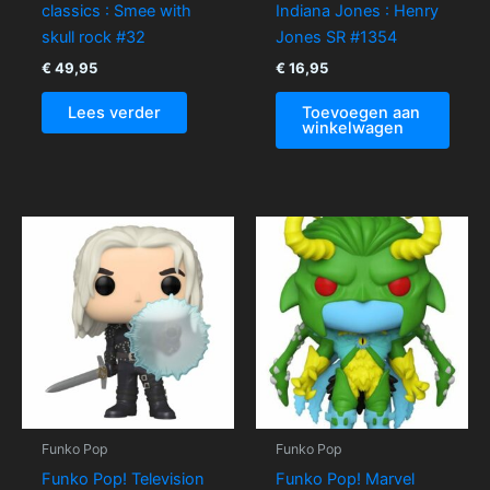
classics : Smee with
Indiana Jones : Henry
skull rock #32
Jones SR #1354
€
49,95
€
16,95
Lees verder
Toevoegen aan
winkelwagen
Funko Pop
Funko Pop
Funko Pop! Television
Funko Pop! Marvel