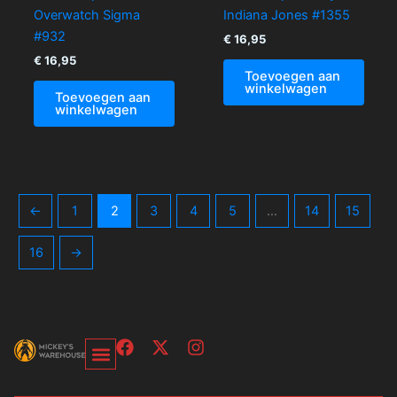
Overwatch Sigma
Indiana Jones #1355
#932
€
16,95
€
16,95
Toevoegen aan
winkelwagen
Toevoegen aan
winkelwagen
←
1
2
3
4
5
…
14
15
16
→
F
X
I
a
-
n
c
t
s
Over Ons-Pagina
Winkelwagen En Afrekenpagina