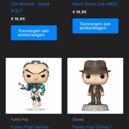
The Witcher : Geralt
Mech Strike: Loki #992
#1317
€
16,95
€
16,95
Toevoegen aan
winkelwagen
Toevoegen aan
winkelwagen
Funko Pop
Disney
Funko Pop! Games:
Funko Pop! Disney :