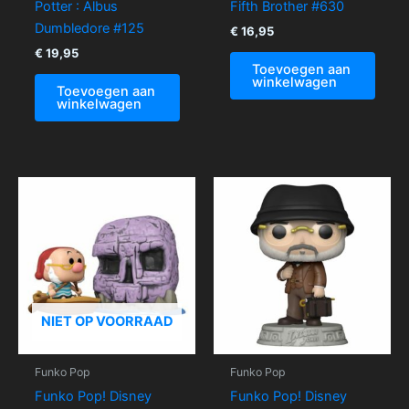
Potter : Albus
Fifth Brother #630
Dumbledore #125
€
16,95
€
19,95
Toevoegen aan
winkelwagen
Toevoegen aan
winkelwagen
NIET OP VOORRAAD
Funko Pop
Funko Pop
Funko Pop! Disney
Funko Pop! Disney