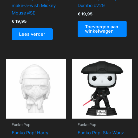
make-a-wish Mickey
Dumbo #729
Mouse #SE
€
19,95
€
19,95
Toevoegen aan
winkelwagen
Lees verder
Funko Pop
Funko Pop
Funko Pop! Harry
Funko Pop! Star Wars: