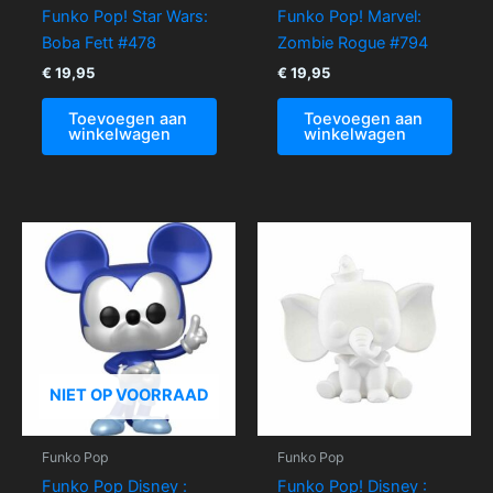
Funko Pop! Star Wars:
Funko Pop! Marvel:
Boba Fett #478
Zombie Rogue #794
€
19,95
€
19,95
Toevoegen aan
Toevoegen aan
winkelwagen
winkelwagen
NIET OP VOORRAAD
Funko Pop
Funko Pop
Funko Pop Disney :
Funko Pop! Disney :