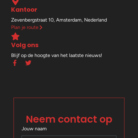
Kantoor
Zevenbergstraat 10, Amsterdam, Nederland
Plan je route
Volg ons
Blijf op de hoogte van het laatste nieuws!
F
T
a
w
c
i
e
t
b
t
o
e
o
r
k
-
Neem contact op
f
Jouw naam