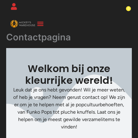
Ga
0
Wi
naar
de
inhoud
Contactpagina
Over Ons-Pagina
Winkelwagen En Afrekenpagina
Welkom bij onze
kleurrijke wereld!
Leuk dat je ons hebt gevonden! Wil je meer weten,
of heb je vragen? Neem gerust contact op! We zijn
er om je te helpen met al je popcultuurbehoeften,
van Funko Pops tot pluche knuffels. Laat ons je
helpen om je meest gewilde verzamelitems te
vinden!