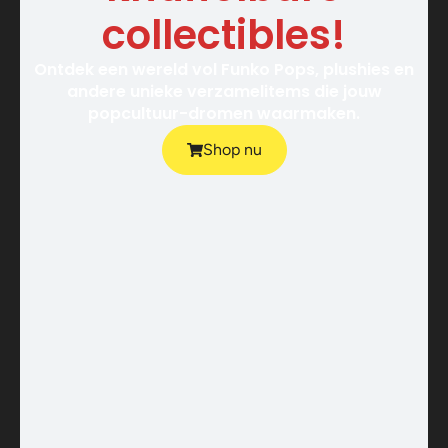
collectibles!
Ontdek een wereld vol Funko Pops, plushies en
andere unieke verzamelitems die jouw
popcultuur-dromen waarmaken.
Shop nu