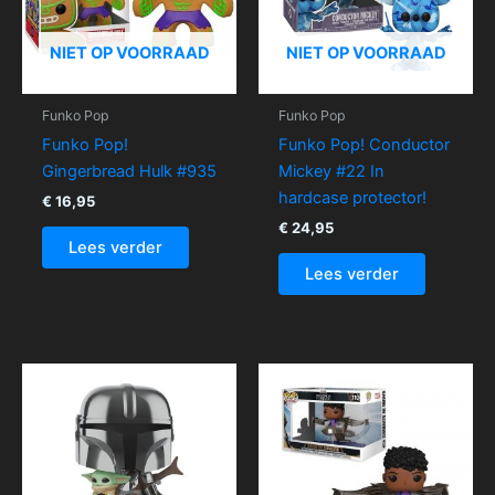
NIET OP VOORRAAD
NIET OP VOORRAAD
Funko Pop
Funko Pop
Funko Pop!
Funko Pop! Conductor
Gingerbread Hulk #935
Mickey #22 In
hardcase protector!
€
16,95
€
24,95
Lees verder
Lees verder