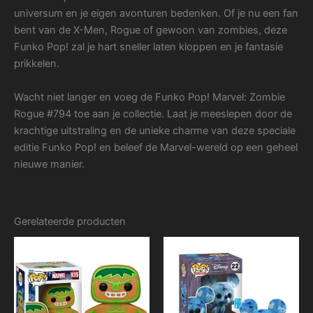
universum en je eigen avonturen bedenken. Of je nu een fan
bent van de X-Men, Rogue of gewoon van zombies, deze
Funko Pop! zal je hart sneller laten kloppen en je fantasie
prikkelen.
Wacht niet langer en voeg de Funko Pop! Marvel: Zombie
Rogue #794 toe aan je collectie. Laat je meeslepen door de
krachtige uitstraling en de unieke charme van deze speciale
editie Funko Pop! en beleef de Marvel-wereld op een geheel
nieuwe manier.
Gerelateerde producten