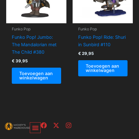
Funko Pop
Funko Pop
Funko Pop! Jumbo:
Funko Pop! Ride: Shuri
The Mandalorian met
in Sunbird #110
The Child #380
€
29,95
€
39,95
Toevoegen aan
winkelwagen
Toevoegen aan
winkelwagen
F
X
I
a
-
n
c
t
s
Over Ons-Pagina
Winkelwagen En Afrekenpagina