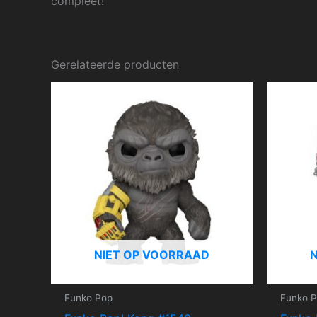
compleet!
Gerelateerde producten
NIET OP VOORRAAD
Funko Pop
Funko 