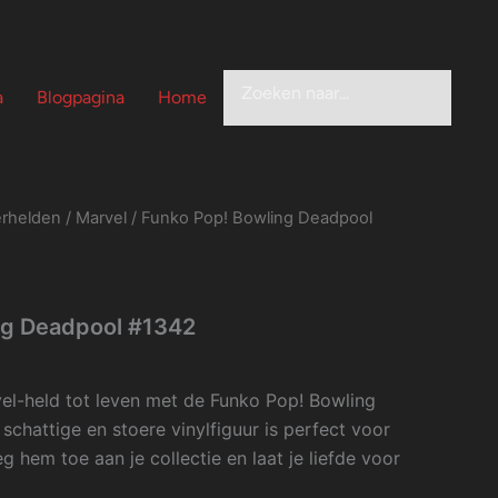
Zoeken
a
Blogpagina
Home
rhelden
/
Marvel
/ Funko Pop! Bowling Deadpool
ng Deadpool #1342
vel-held tot leven met de Funko Pop! Bowling
chattige en stoere vinylfiguur is perfect voor
 hem toe aan je collectie en laat je liefde voor