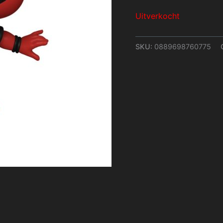
Uitverkocht
SKU:
0889698760775