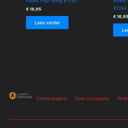
Funko Pop! Kong #1540
Funko 
#1344
€
16,95
€
16,9
Lees verder
Le
Contactpagina
Over ons-pagina
Wink