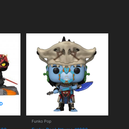
D
Funko Pop