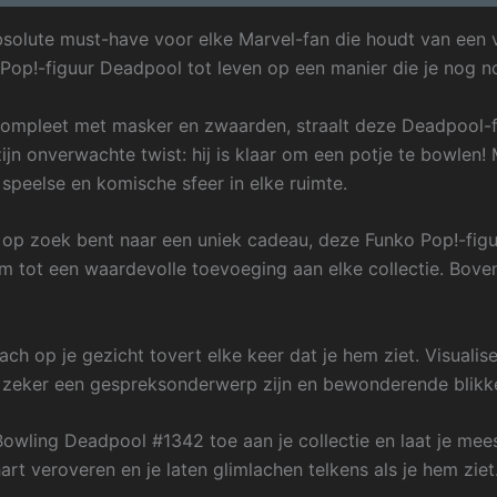
olute must-have voor elke Marvel-fan die houdt van een v
op!-figuur Deadpool tot leven op een manier die je nog no
ompleet met masker en zwaarden, straalt deze Deadpool-fi
ijn onverwachte twist: hij is klaar om een potje te bowlen!
speelse en komische sfeer in elke ruimte.
op zoek bent naar een uniek cadeau, deze Funko Pop!-figuu
tot een waardevolle toevoeging aan elke collectie. Bovend
ch op je gezicht tovert elke keer dat je hem ziet. Visualise
 zal zeker een gespreksonderwerp zijn en bewonderende blikk
wling Deadpool #1342 toe aan je collectie en laat je mee
art veroveren en je laten glimlachen telkens als je hem zie