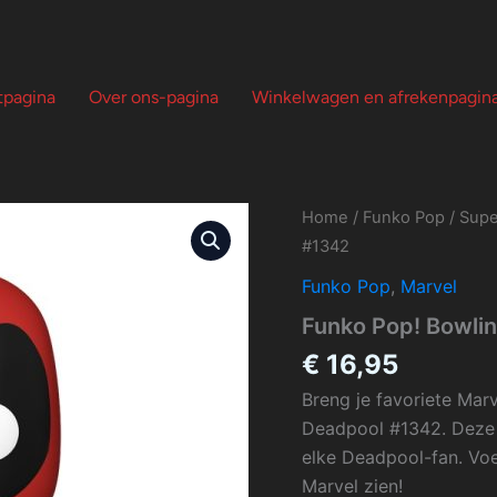
tpagina
Over ons-pagina
Winkelwagen en afrekenpagin
Home
/
Funko Pop
/
Supe
#1342
Funko Pop
,
Marvel
Funko Pop! Bowli
€
16,95
Breng je favoriete Mar
Deadpool #1342. Deze s
elke Deadpool-fan. Voeg
Marvel zien!