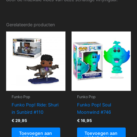
Gerelateerde producten
Funko Pop
Funko Pop
Funko Pop! Ride: Shuri
Funko Pop! Soul
in Sunbird #110
Moonwind #746
€
29,95
€
16,95
Toevoegen aan
Toevoegen aan