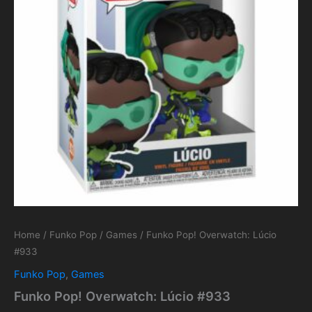
Home
/
Funko Pop
/
Games
/ Funko Pop! Overwatch: Lúcio
#933
Funko Pop
,
Games
Funko Pop! Overwatch: Lúcio #933