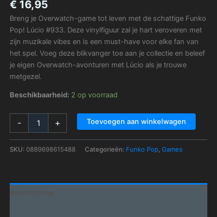
€
16,95
Breng je Overwatch-game tot leven met de schattige Funko
Pop! Lúcio #933. Deze vinylfiguur zal je hart veroveren met
zijn muzikale vibes en is een must-have voor elke fan van
het spel. Voeg deze blikvanger toe aan je collectie en beleef
je eigen Overwatch-avonturen met Lúcio als je trouwe
metgezel.
Beschikbaarheid:
2 op voorraad
Toevoegen aan winkelwagen
-
+
SKU:
0889698615488
Categorieën:
Funko Pop
,
Games
Beschrijving
Aanvullende informatie