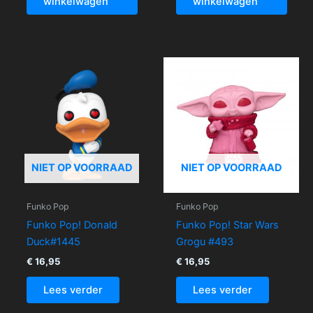
winkelwagen
winkelwagen
NIET OP VOORRAAD
NIET OP VOORRAAD
Funko Pop
Funko Pop
Funko Pop! Donald
Funko Pop! Star Wars
Duck#1445
Grogu #493
€
16,95
€
16,95
Lees verder
Lees verder