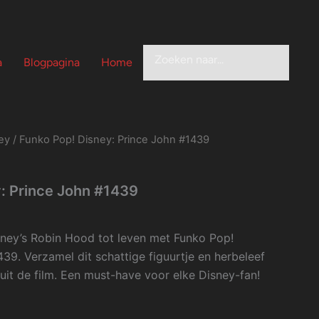
Zoeken
a
Blogpagina
Home
ey
/ Funko Pop! Disney: Prince John #1439
: Prince John #1439
sney’s Robin Hood tot leven met Funko Pop!
39. Verzamel dit schattige figuurtje en herbeleef
uit de film. Een must-have voor elke Disney-fan!