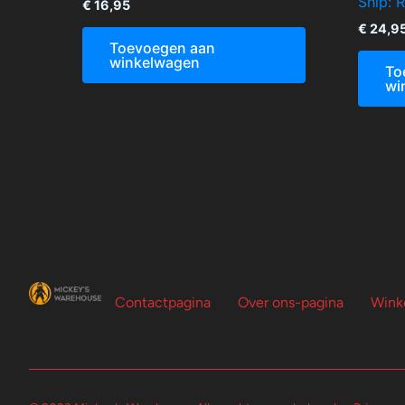
Ship: 
€
16,95
€
24,9
Toevoegen aan
winkelwagen
To
wi
Contactpagina
Over ons-pagina
Wink