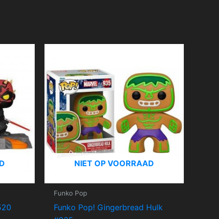
D
NIET OP VOORRAAD
Funko Pop
520
Funko Pop! Gingerbread Hulk