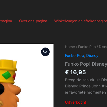
tpagina
Over ons-pagina
Winkelwagen en afrekenpagin
Home
/
Funko Pop
/
Disn
Funko Pop
,
Disney
Funko Pop! Disney
€
16,95
Breng de schurk uit Di
Disney: Prince John #14
je favoriete momenten 
Uitverkocht