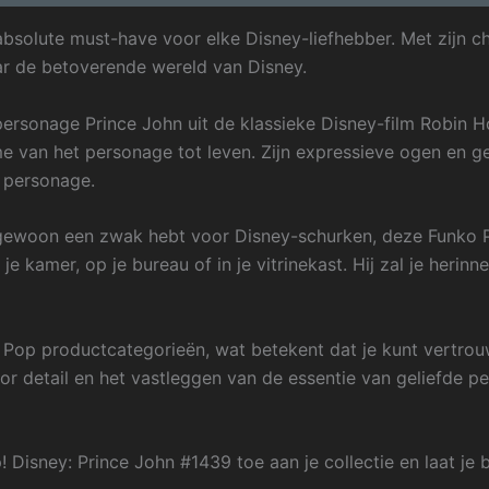
solute must-have voor elke Disney-liefhebber. Met zijn cha
ar de betoverende wereld van Disney.
 personage Prince John uit de klassieke Disney-film Robin
me van het personage tot leven. Zijn expressieve ogen en g
e personage.
 gewoon een zwak hebt voor Disney-schurken, deze Funko Po
 je kamer, op je bureau of in je vitrinekast. Hij zal je heri
op productcategorieën, wat betekent dat je kunt vertrouwe
r detail en het vastleggen van de essentie van geliefde p
Disney: Prince John #1439 toe aan je collectie en laat je