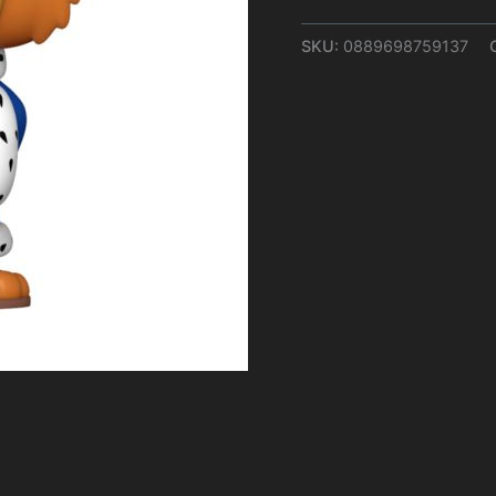
SKU:
0889698759137