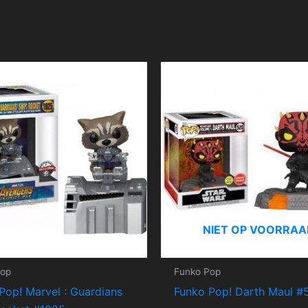
NIET OP VOORRAA
Pop
Funko Pop
Pop! Marvel : Guardians
Funko Pop! Darth Maul #