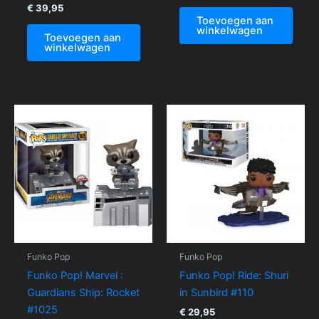
€
39,95
Toevoegen aan
winkelwagen
Toevoegen aan
winkelwagen
Funko Pop
Funko Pop
Funko Pop! Marvel :
Funko Pop! Ride: Shuri
Guardians Ship: Rocket
in Sunbird #110
#1025
€
29,95