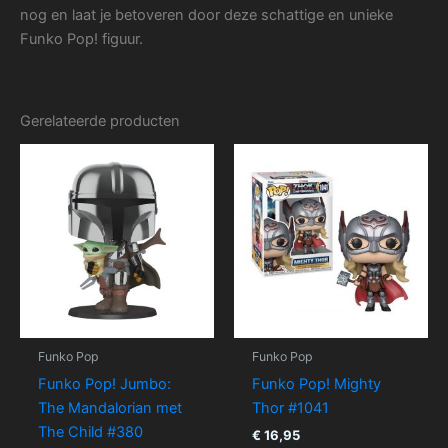
nog en laat je betoveren door deze schattige en unieke
Funko Pop! figuur.
Gerelateerde producten
Funko Pop
Funko Pop
Funko Pop! Jumbo:
Funko Pop! Mighty
The Mandalorian met
Thor #1041
The Child #380
€
16,95