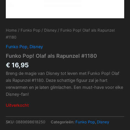
Home
/
Funko Pop
/
Disney
/ Funko Pop! Olaf als Rapunzel
#1180
Funko Pop
,
Disney
Funko Pop! Olaf als Rapunzel #1180
€
16,95
Breng de magie van Disney tot leven met Funko Pop! Olaf
als Rapunzel #1180. Deze schattige figuur zal je hart
verwarmen en je laten glimlachen. Een must-have voor elke
Disney-fan!
Uitverkocht
SKU:
0889698618250
Categorieën:
Funko Pop
,
Disney