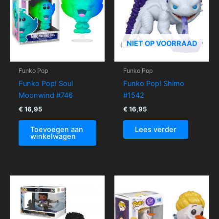
NIET OP VOORRAAD
Funko Pop
Funko Pop
Funko Pop! Soul
Funko Pop! Shimo
Moonwind #746
#1542
€
16,95
€
16,95
Toevoegen aan
Lees verder
winkelwagen