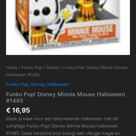
Home
/
Funko Pop
/
Disney
/ Funko Pop! Disney Minnie Mouse
Halloween #1485
Funko Pop
,
Disney
,
Halloween
Funko Pop! Disney Minnie Mouse Halloween
#1485
€
16,95
Maak je klaar voor een betoverende Halloween met de
schattige Funko Pop! Disney Minnie Mouse Halloween
#1485. Deze verzamel pop brengt een vleugje magie en