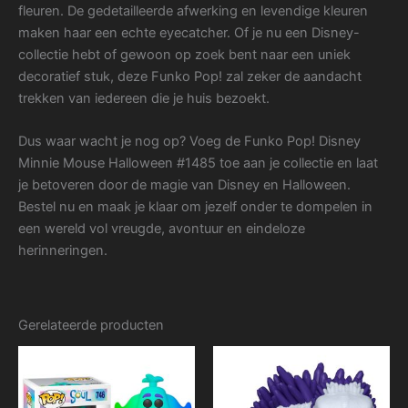
fleuren. De gedetailleerde afwerking en levendige kleuren
maken haar een echte eyecatcher. Of je nu een Disney-
collectie hebt of gewoon op zoek bent naar een uniek
decoratief stuk, deze Funko Pop! zal zeker de aandacht
trekken van iedereen die je huis bezoekt.
Dus waar wacht je nog op? Voeg de Funko Pop! Disney
Minnie Mouse Halloween #1485 toe aan je collectie en laat
je betoveren door de magie van Disney en Halloween.
Bestel nu en maak je klaar om jezelf onder te dompelen in
een wereld vol vreugde, avontuur en eindeloze
herinneringen.
Gerelateerde producten