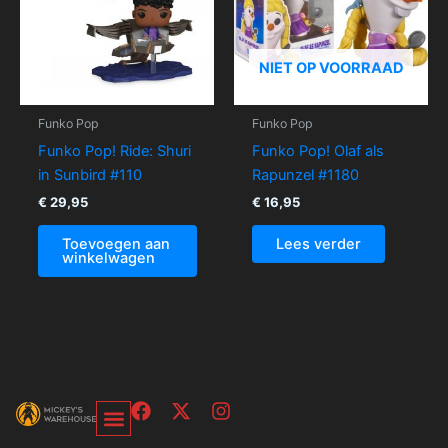
NIET OP VOORRAAD
Funko Pop
Funko Pop
Funko Pop! Ride: Shuri
Funko Pop! Olaf als
in Sunbird #110
Rapunzel #1180
€
29,95
€
16,95
Toevoegen aan
Lees verder
winkelwagen
F
X
I
a
-
n