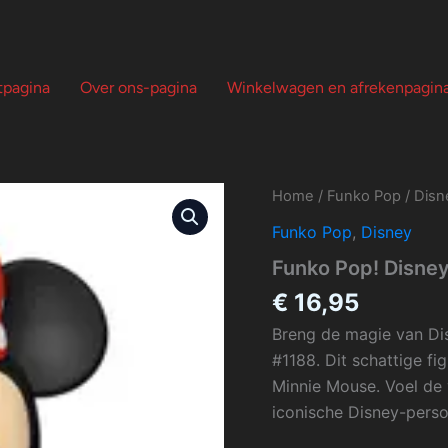
tpagina
Over ons-pagina
Winkelwagen en afrekenpagin
Home
/
Funko Pop
/
Disn
Funko Pop
,
Disney
Funko Pop! Disne
€
16,95
Breng de magie van Di
#1188. Dit schattige fi
Minnie Mouse. Voel de v
iconische Disney-pers