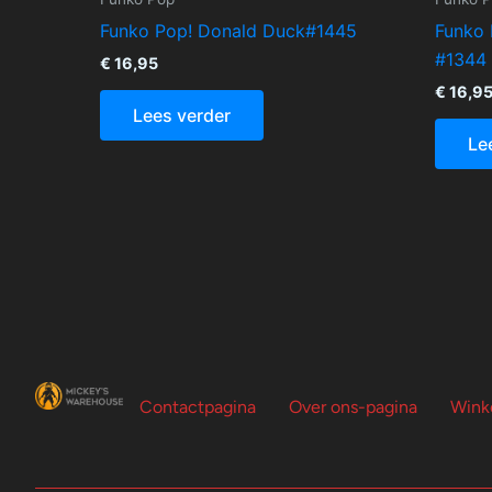
Funko Pop! Donald Duck#1445
Funko 
#1344
€
16,95
€
16,9
Lees verder
Le
Contactpagina
Over ons-pagina
Wink