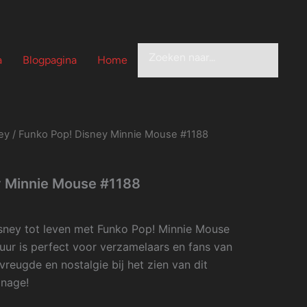
Zoeken
a
Blogpagina
Home
ey
/ Funko Pop! Disney Minnie Mouse #1188
y Minnie Mouse #1188
sney tot leven met Funko Pop! Minnie Mouse
guur is perfect voor verzamelaars en fans van
reugde en nostalgie bij het zien van dit
onage!