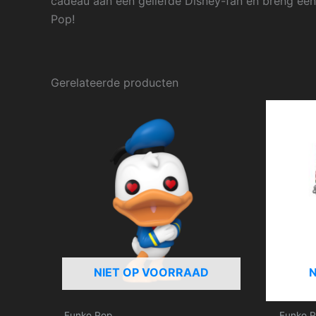
cadeau aan een geliefde Disney-fan en breng een
Pop!
Gerelateerde producten
NIET OP VOORRAAD
Funko Pop
Funko 