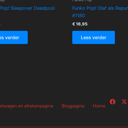
Pop! Sleepover Deadpool
Funko Pop! Olaf als Rapu
#1180
5
€
16,95
es verder
Lees verder
F
X
elwagen en afrekenpagina
Blogpagina
Home
a
-
c
t
e
b
i