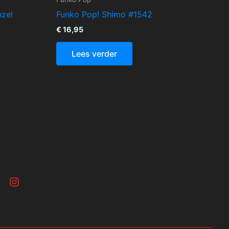
nzel
Funko Pop! Shimo #1542
€
16,95
Lees verder
I
n
s
w
t
a