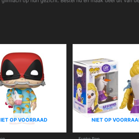
 glimlach op hun gezicht. Bestel nu en maak deel uit van 
NIET OP VOORRAAD
NIET OP VOORRAA
Pop
Funko Pop