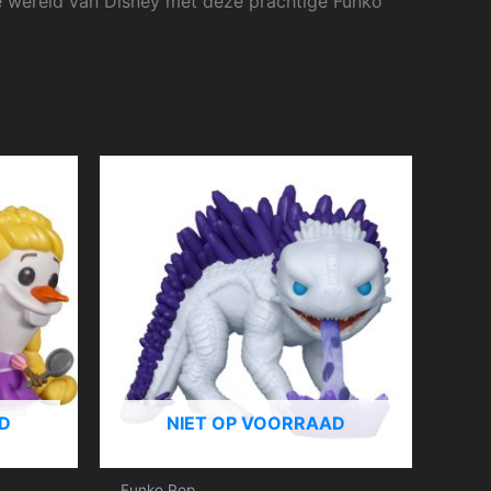
de wereld van Disney met deze prachtige Funko
D
NIET OP VOORRAAD
Funko Pop