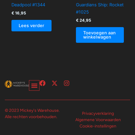
Deadpool #1344
Guardians Ship: Rocket
#1025
€
16,95
€
24,95
Lees verder
Toevoegen aan
winkelwagen
F
X
I
a
-
n
c
t
s
Over Ons-Pagina
Winkelwagen En Afrekenpagina
e
w
t
b
i
a
© 2023 Mickey's Warehouse.
o
t
g
Privacyverklaring
Alle rechten voorbehouden.
o
t
r
Algemene Voorwaarden
k
e
a
Cookie-instellingen
r
m