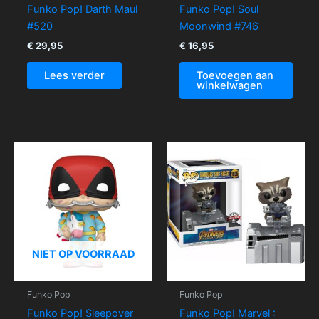
Funko Pop! Darth Maul
Funko Pop! Soul
#520
Moonwind #746
€
29,95
€
16,95
Lees verder
Toevoegen aan
winkelwagen
NIET OP VOORRAAD
Funko Pop
Funko Pop
Funko Pop! Sleepover
Funko Pop! Marvel :