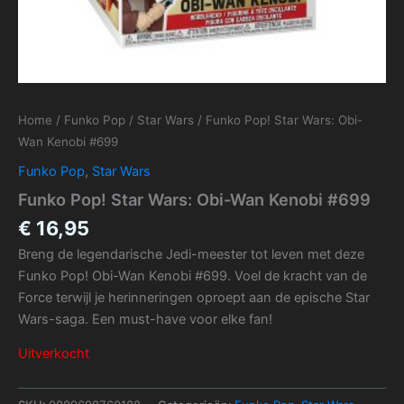
Home
/
Funko Pop
/
Star Wars
/ Funko Pop! Star Wars: Obi-
Wan Kenobi #699
Funko Pop
,
Star Wars
Funko Pop! Star Wars: Obi-Wan Kenobi #699
€
16,95
Breng de legendarische Jedi-meester tot leven met deze
Funko Pop! Obi-Wan Kenobi #699. Voel de kracht van de
Force terwijl je herinneringen oproept aan de epische Star
Wars-saga. Een must-have voor elke fan!
Uitverkocht