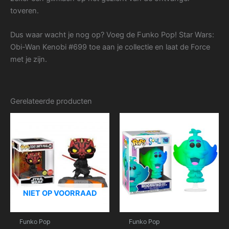
toveren.
Dus waar wacht je nog op? Voeg de Funko Pop! Star Wars:
Obi-Wan Kenobi #699 toe aan je collectie en laat de Force
met je zijn.
Gerelateerde producten
NIET OP VOORRAAD
Funko Pop
Funko Pop