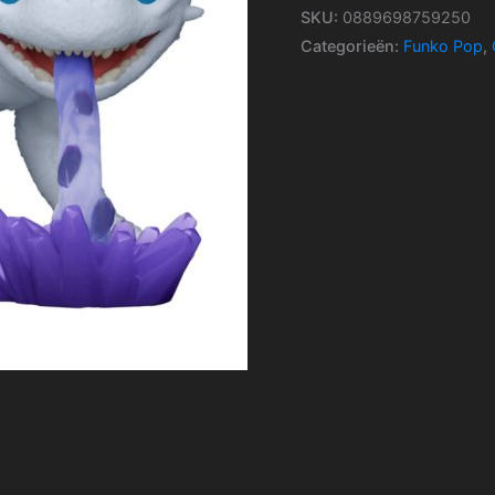
SKU:
0889698759250
Categorieën:
Funko Pop
,