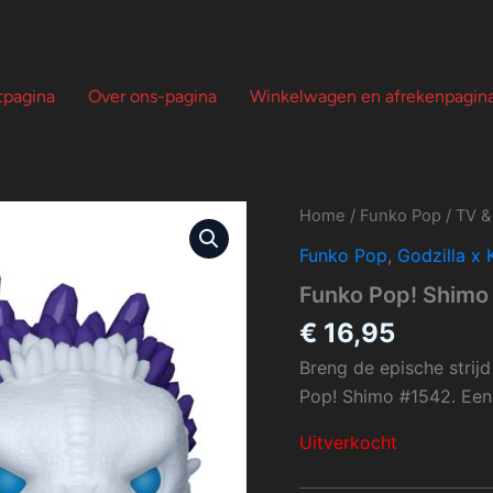
tpagina
Over ons-pagina
Winkelwagen en afrekenpagin
Home
/
Funko Pop
/
TV &
Funko Pop
,
Godzilla x
Funko Pop! Shimo
€
16,95
Breng de epische strij
Pop! Shimo #1542. Een
Uitverkocht