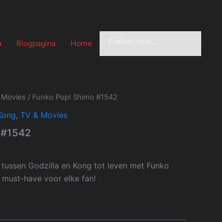
Zoeken
a
Blogpagina
Home
 Movies
/ Funko Pop! Shimo #1542
 Kong
,
TV & Movies
 #1542
d tussen Godzilla en Kong tot leven met Funko
 must-have voor elke fan!