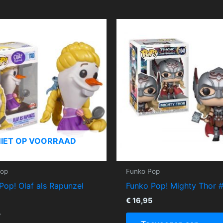
NIET OP VOORRAAD
Pop
Funko Pop
Pop! Olaf als Rapunzel
Funko Pop! Mighty Thor 
€
16,95
5