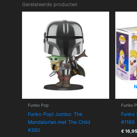
Gerelateerde producten
Funko Pop
Funko 
Funko Pop! Jumbo: The
Funko 
Mandalorian met The Child
#1180
#380
€
16,9