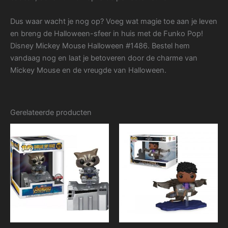
Dus waar wacht je nog op? Voeg wat magie toe aan je leven
en breng de Halloween-sfeer in huis met de Funko Pop!
Disney Mickey Mouse Halloween #1486. Bestel hem
vandaag nog en laat je betoveren door de charme van
Mickey Mouse en de vreugde van Halloween.
Gerelateerde producten