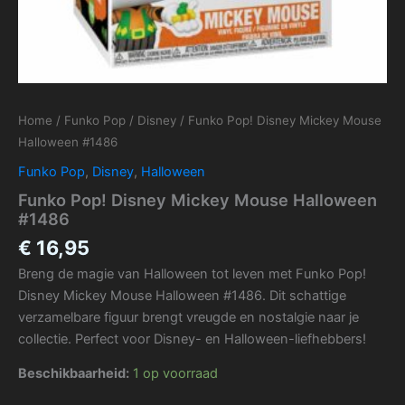
Home
/
Funko Pop
/
Disney
/ Funko Pop! Disney Mickey Mouse
Halloween #1486
Funko Pop
,
Disney
,
Halloween
Funko Pop! Disney Mickey Mouse Halloween
#1486
€
16,95
Breng de magie van Halloween tot leven met Funko Pop!
Disney Mickey Mouse Halloween #1486. Dit schattige
verzamelbare figuur brengt vreugde en nostalgie naar je
collectie. Perfect voor Disney- en Halloween-liefhebbers!
Beschikbaarheid:
1 op voorraad