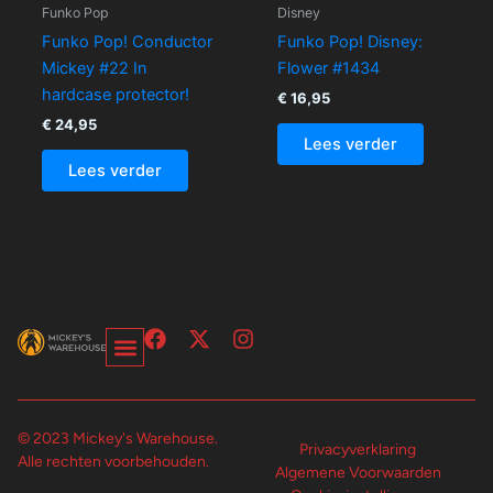
Funko Pop
Disney
Funko Pop! Conductor
Funko Pop! Disney:
Mickey #22 In
Flower #1434
hardcase protector!
€
16,95
€
24,95
Lees verder
Lees verder
F
X
I
a
-
n
c
t
s
Over Ons-Pagina
Winkelwagen En Afrekenpagina
e
w
t
b
i
a
© 2023 Mickey's Warehouse.
o
t
g
Privacyverklaring
Alle rechten voorbehouden.
o
t
r
Algemene Voorwaarden
k
e
a