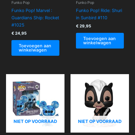
Funko Pop
Funko Pop
Funko Pop! Marvel :
Funko Pop! Ride: Shuri
Guardians Ship: Rocket
in Sunbird #110
#1025
€
29,95
€
24,95
Toevoegen aan
winkelwagen
Toevoegen aan
winkelwagen
NIET OP VOORRAAD
NIET OP VOORRAAD