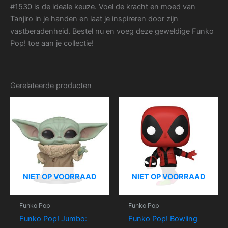
#1530 is de ideale keuze. Voel de kracht en moed van
Tanjiro in je handen en laat je inspireren door zijn
vastberadenheid. Bestel nu en voeg deze geweldige Funko
Pop! toe aan je collectie!
Gerelateerde producten
NIET OP VOORRAAD
NIET OP VOORRAAD
Funko Pop
Funko Pop
Funko Pop! Jumbo:
Funko Pop! Bowling