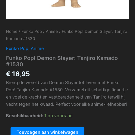
Home
/
Funko Pop
/
Anime
/ Funko Pop! Demon Slayer: Tanjiro
Kamado #1530
Funko Pop
,
Anime
Funko Pop! Demon Slayer: Tanjiro Kamado
#1530
€
16,95
Breng de wereld van Demon Slayer tot leven met Funko
Pop! Tanjiro Kamado #1530. Verzamel dit schattige figuurtje
en voel de kracht en vastberadenheid van Tanjiro terwijl hij
vecht tegen het kwaad. Perfect voor elke anime-liefhebber!
Beschikbaarheid:
1 op voorraad
Toevoegen aan winkelwagen