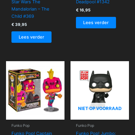
Star Wars The
Deadpool #1342
Mandalorian – The
€
16,95
Child #369
Lees verder
€
39,95
Lees verder
NIET OP VOORRAAD
Funko Pop
Funko Pop
Funko Pop! Captain
Funko Pop! Jumbo: