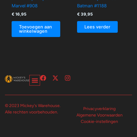
Marvel #908
Batman #1188
€
16,95
€
39,95
Toevoegen aan
Lees verder
winkelwagen
F
X
I
a
-
n
c
t
s
Over Ons-Pagina
Winkelwagen En Afrekenpagina
e
w
t
b
i
a
© 2023 Mickey's Warehouse.
o
t
g
Privacyverklaring
Alle rechten voorbehouden.
o
t
r
Algemene Voorwaarden
k
e
a
Cookie-instellingen
r
m