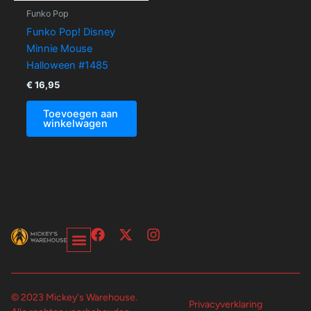
Funko Pop
Funko Pop! Disney
Minnie Mouse
Halloween #1485
€
16,95
Toevoegen aan
winkelwagen
F
X
I
a
-
n
c
t
s
e
w
t
b
i
a
© 2023 Mickey's Warehouse.
o
t
g
Privacyverklaring