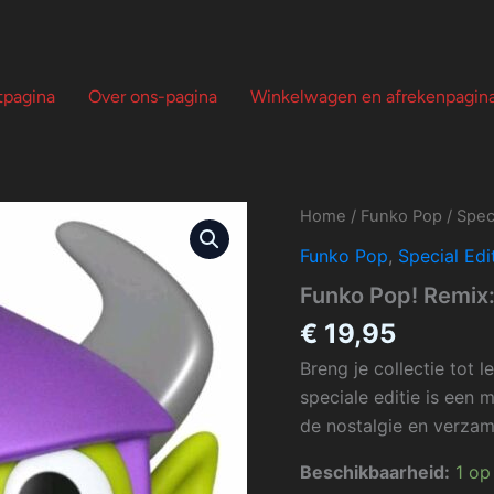
tpagina
Over ons-pagina
Winkelwagen en afrekenpagin
Funko
Home
/
Funko Pop
/
Speci
Pop!
Funko Pop
,
Special Edi
Remix:
Zurg
Funko Pop! Remix
#753
aantal
€
19,95
Breng je collectie tot
speciale editie is een 
de nostalgie en verzam
Beschikbaarheid:
1 op