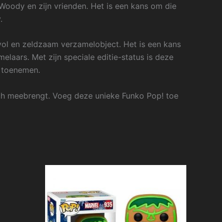
oody en zijn vrienden. Het is een kans om die
.
vol en zeldzaam verzamelobject. Het is een kans
elaars. Met zijn speciale editie-status is deze
l toenemen.
ich meebrengt. Voeg deze unieke Funko Pop! toe