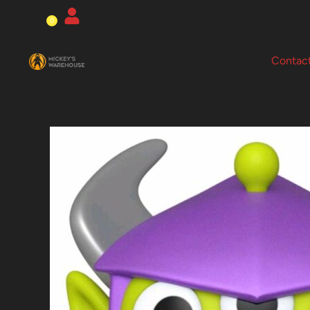
Ga
0
Winkelwagen
naar
de
Contac
inhoud