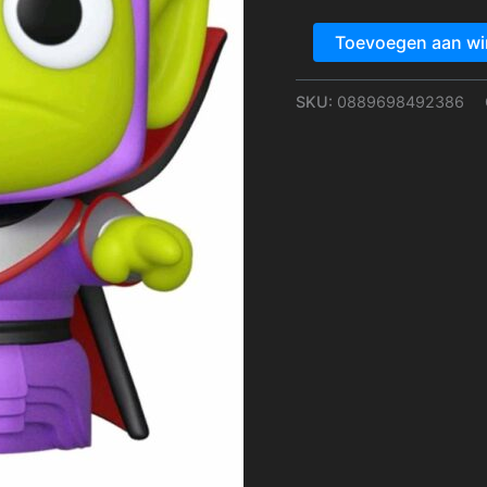
Toevoegen aan w
SKU:
0889698492386