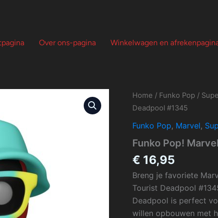
tpagina
Over ons-pagina
Winkelwagen en afrekenpagin
Home
/
Funko Pop
/
Supe
Deadpool #1345
Funko Pop
,
Marvel
,
Sup
Funko Pop! Marvel
€
16,95
Breng je favoriete Mar
Tourist Deadpool #1345
Deadpool is perfect vo
willen opbouwen met h