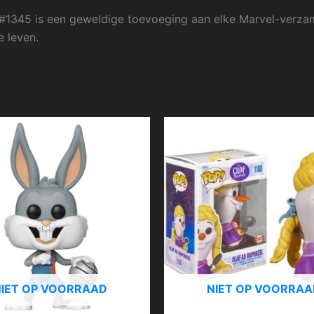
#1345 is een geweldige toevoeging aan elke Marvel-verzame
e leven.
NIET OP VOORRAAD
NIET OP VOORRAA