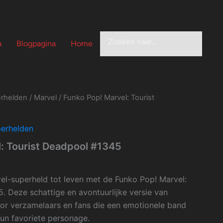
Zoeken
a
Blogpagina
Home
rhelden
/
Marvel
/ Funko Pop! Marvel: Tourist
erhelden
: Tourist Deadpool #1345
vel-superheld tot leven met de Funko Pop! Marvel:
. Deze schattige en avontuurlijke versie van
or verzamelaars en fans die een emotionele band
un favoriete personage.