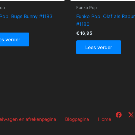
Pop
Funko Pop
Pop! Bugs Bunny #1183
Funko Pop! Olaf als Rapu
#1180
5
€
16,95
es verder
Lees verder
F
X
elwagen en afrekenpagina
Blogpagina
Home
a
-
c
t
e