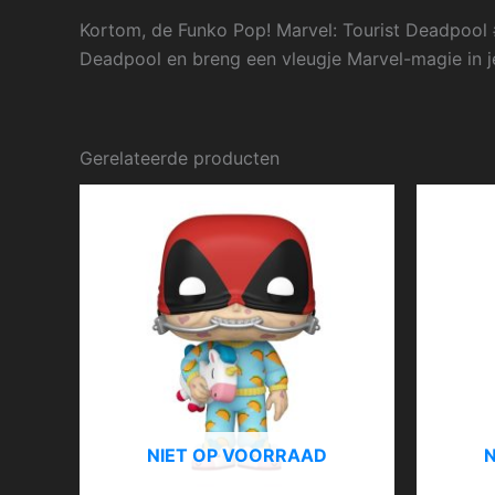
Kortom, de Funko Pop! Marvel: Tourist Deadpool 
Deadpool en breng een vleugje Marvel-magie in j
Gerelateerde producten
NIET OP VOORRAAD