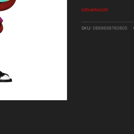
Uitverkocht
SKU:
0889698760805