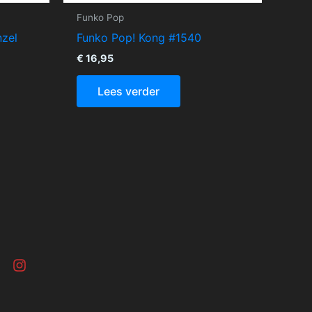
Funko Pop
nzel
Funko Pop! Kong #1540
€
16,95
Lees verder
I
n
s
w
t