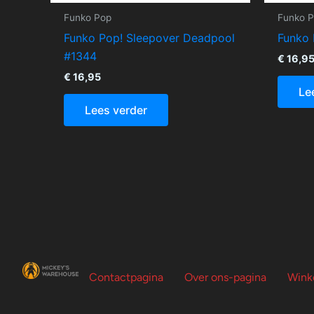
Funko Pop
Funko 
Funko Pop! Sleepover Deadpool
Funko 
#1344
€
16,9
€
16,95
Le
Lees verder
Contactpagina
Over ons-pagina
Wink