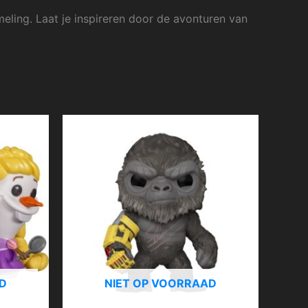
ling. Laat je inspireren door de avonturen van
D
NIET OP VOORRAAD