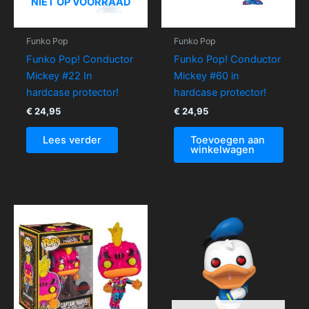
NIET OP VOORRAAD
Funko Pop
Funko Pop
Funko Pop! Conductor
Funko Pop! Conductor
Mickey #22 In
Mickey #60 in
hardcase protector!
hardcase protector!
€
24,95
€
24,95
Lees verder
Toevoegen aan
winkelwagen