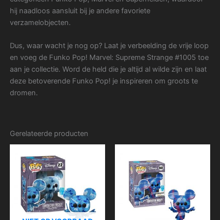
hij naadloos aansluit bij je andere favoriete
verzamelobjecten.
Dus, waar wacht je nog op? Laat je verbeelding de vrije loop
en voeg de Funko Pop! Marvel: Supreme Strange #1005 toe
aan je collectie. Word de held die je altijd al wilde zijn en laat
deze betoverende Funko Pop! je inspireren om groots te
dromen.
Gerelateerde producten