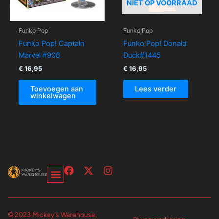
NIET OP VOORRAAD
Funko Pop
Funko Pop
Funko Pop! Captain
Funko Pop! Donald
Marvel #908
Duck#1445
€
16,95
€
16,95
Toevoegen aan
Lees verder
winkelwagen
F
X
I
a
-
n
c
t
s
Over Ons-Pagina
Winkelwagen En Afrekenpagina
e
w
t
b
i
a
© 2023 Mickey's Warehouse.