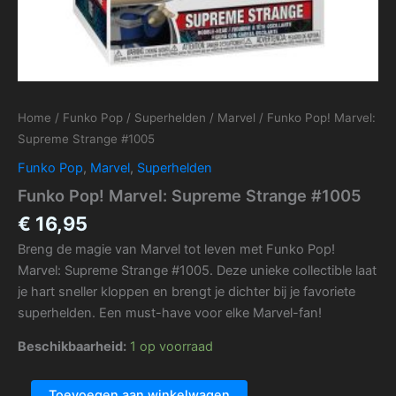
Home
/
Funko Pop
/
Superhelden
/
Marvel
/ Funko Pop! Marvel:
Supreme Strange #1005
Funko Pop
,
Marvel
,
Superhelden
Funko Pop! Marvel: Supreme Strange #1005
€
16,95
Breng de magie van Marvel tot leven met Funko Pop!
Marvel: Supreme Strange #1005. Deze unieke collectible laat
je hart sneller kloppen en brengt je dichter bij je favoriete
superhelden. Een must-have voor elke Marvel-fan!
Beschikbaarheid:
1 op voorraad
Toevoegen aan winkelwagen