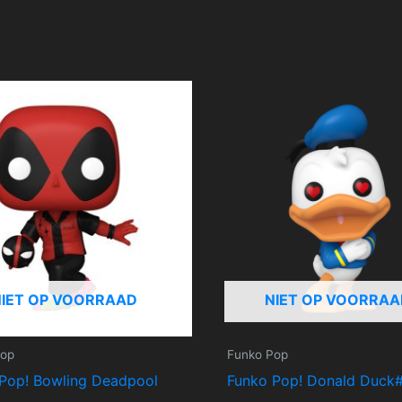
NIET OP VOORRAAD
NIET OP VOORRAA
Pop
Funko Pop
Pop! Bowling Deadpool
Funko Pop! Donald Duck