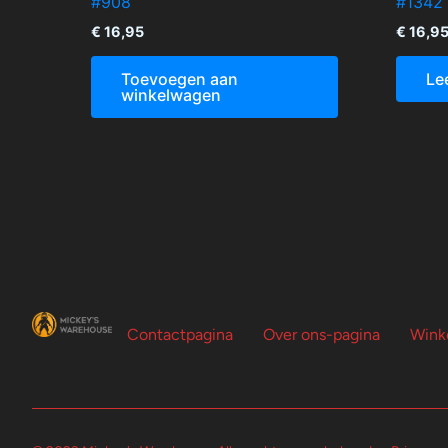
#908
#1342
€
16,95
€
16,9
Toevoegen aan
Le
winkelwagen
Contactpagina
Over ons-pagina
Wink