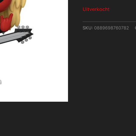
Uitverkocht
SKU:
0889698760782