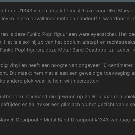
adpool #1343 is een absolute must-have voor elke Marvel-
t leven in een opvallende metalen bandoutfit, waardoor hij 
uren is deze Funko Pop! figuur een ware eyecatcher. Het be
 Het is alsof hij zo van het podium afstapt en rechtstreeks
Funko Pop! figuren, deze Metal Band Deadpool zal zeker i
g vinyl en heeft een hoogte van ongeveer 10 centimeter. Hi
cht. Dit maakt hem niet alleen een geweldige toevoeging a
lke andere plek waar je hem wilt neerzetten.
il uitbreiden of iemand die gewoon op zoek is naar een unie
leeftijden en zal zeker een glimlach op het gezicht van elk
Marvel: Deadpool – Metal Band Deadpool #1343 vandaag no