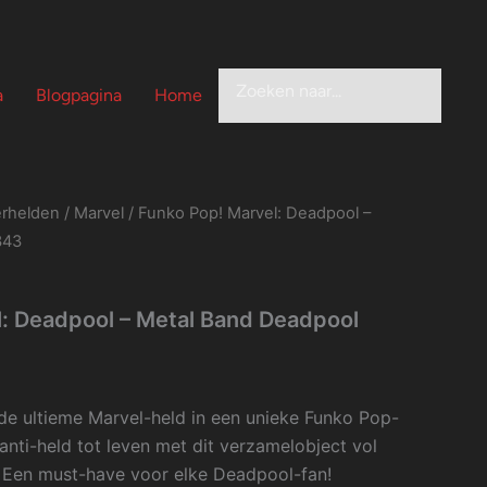
Zoeken
a
Blogpagina
Home
rhelden
/
Marvel
/ Funko Pop! Marvel: Deadpool –
343
: Deadpool – Metal Band Deadpool
e ultieme Marvel-held in een unieke Funko Pop-
e anti-held tot leven met dit verzamelobject vol
l. Een must-have voor elke Deadpool-fan!