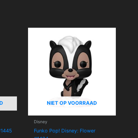
D
NIET OP VOORRAAD
Disney
#1445
Funko Pop! Disney: Flower