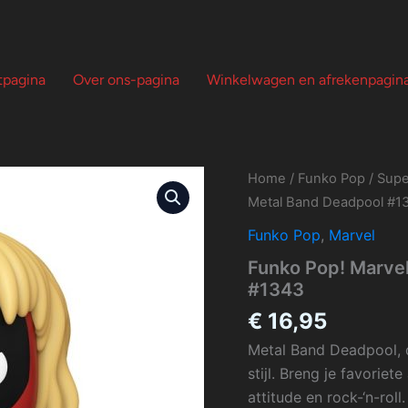
tpagina
Over ons-pagina
Winkelwagen en afrekenpagin
Home
/
Funko Pop
/
Supe
Metal Band Deadpool #1
Funko Pop
,
Marvel
Funko Pop! Marvel
#1343
€
16,95
Metal Band Deadpool, d
stijl. Breng je favoriet
attitude en rock-‘n-rol