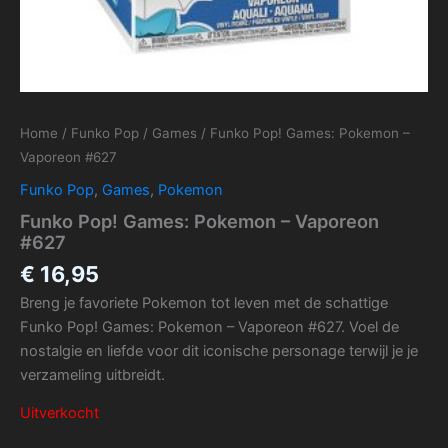
Home
/
Funko Pop
/
Games
/ Funko Pop! Games: Pokemon –
Vaporeon #627
Funko Pop
,
Games
,
Pokemon
Funko Pop! Games: Pokemon – Vaporeon
#627
€
16,95
Breng je favoriete Pokemon tot leven met de schattige
Funko Pop! Games: Pokemon – Vaporeon #627. Voel de
nostalgie en liefde voor dit iconische personage terwijl je je
verzameling uitbreidt.
Uitverkocht