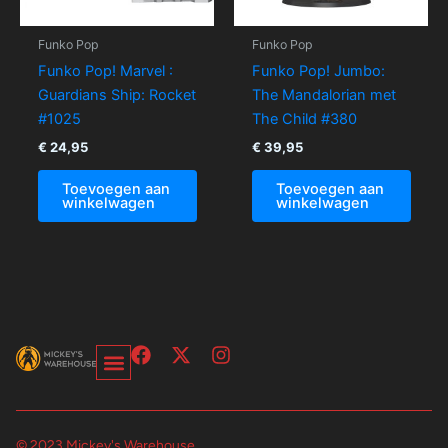
Funko Pop
Funko Pop
Funko Pop! Marvel :
Funko Pop! Jumbo:
Guardians Ship: Rocket
The Mandalorian met
#1025
The Child #380
€
24,95
€
39,95
Toevoegen aan
Toevoegen aan
winkelwagen
winkelwagen
F
X
I
a
-
n
c
t
s
Over Ons-Pagina
Winkelwagen En Afrekenpagina
e
w
t
b
i
a
© 2023 Mickey's Warehouse.