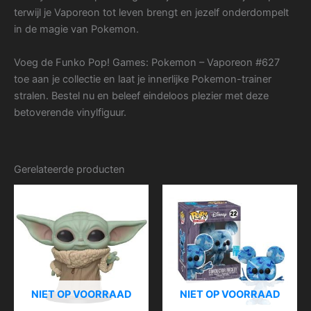
terwijl je Vaporeon tot leven brengt en jezelf onderdompelt
in de magie van Pokemon.
Voeg de Funko Pop! Games: Pokemon – Vaporeon #627
toe aan je collectie en laat je innerlijke Pokemon-trainer
stralen. Bestel nu en beleef eindeloos plezier met deze
betoverende vinylfiguur.
Gerelateerde producten
NIET OP VOORRAAD
NIET OP VOORRAAD