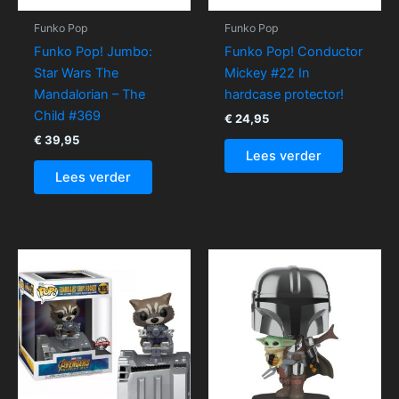
Funko Pop
Funko Pop
Funko Pop! Jumbo:
Funko Pop! Conductor
Star Wars The
Mickey #22 In
Mandalorian – The
hardcase protector!
Child #369
€
24,95
€
39,95
Lees verder
Lees verder