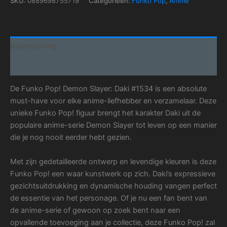
SKU:
0889698755719
Categorieën:
Funko Pop
,
Anime
Beschrijving
Aanvullende informatie
De Funko Pop! Demon Slayer: Daki #1534 is een absolute
must-have voor elke anime-liefhebber en verzamelaar. Deze
unieke Funko Pop! figuur brengt het karakter Daki uit de
populaire anime-serie Demon Slayer tot leven op een manier
die je nog nooit eerder hebt gezien.
Met zijn gedetailleerde ontwerp en levendige kleuren is deze
Funko Pop! een waar kunstwerk op zich. Daki’s expressieve
gezichtsuitdrukking en dynamische houding vangen perfect
de essentie van het personage. Of je nu een fan bent van
de anime-serie of gewoon op zoek bent naar een
opvallende toevoeging aan je collectie, deze Funko Pop! zal