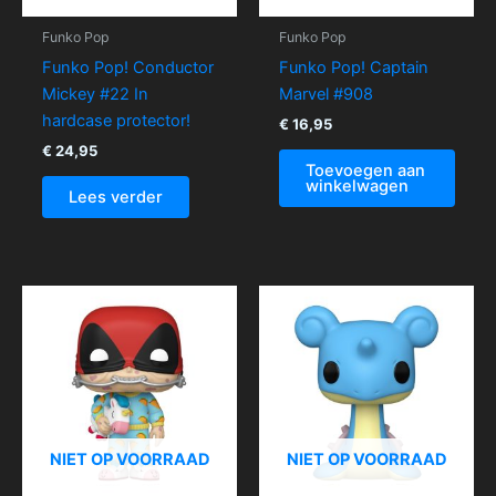
Funko Pop
Funko Pop
Funko Pop! Conductor
Funko Pop! Captain
Mickey #22 In
Marvel #908
hardcase protector!
€
16,95
€
24,95
Toevoegen aan
winkelwagen
Lees verder
NIET OP VOORRAAD
NIET OP VOORRAAD