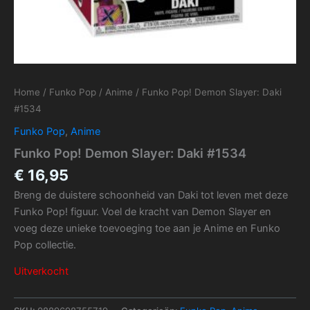
Home
/
Funko Pop
/
Anime
/ Funko Pop! Demon Slayer: Daki
#1534
Funko Pop
,
Anime
Funko Pop! Demon Slayer: Daki #1534
€
16,95
Breng de duistere schoonheid van Daki tot leven met deze
Funko Pop! figuur. Voel de kracht van Demon Slayer en
voeg deze unieke toevoeging toe aan je Anime en Funko
Pop collectie.
Uitverkocht