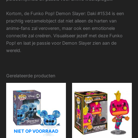
Kortom, de Funko Pop! Demon Slayer: Daki #1534 is een
prachtig verzamelobject dat niet alleen de harten van
anime-fans zal veroveren, maar ook een emotionele
connectie zal creëren. Visualiseer jezelf met deze Funko
Pop! en laat je passie voor Demon Slayer zien aan de
wereld.
Gerelateerde producten
NIET OP VOORRAAD