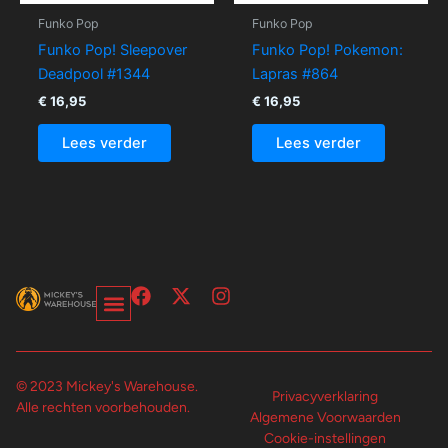
Funko Pop
Funko Pop
Funko Pop! Sleepover
Funko Pop! Pokemon:
Deadpool #1344
Lapras #864
€
16,95
€
16,95
Lees verder
Lees verder
F
X
I
a
-
n
c
t
s
Over Ons-Pagina
Winkelwagen En Afrekenpagina
e
w
t
b
i
a
© 2023 Mickey's Warehouse.
o
t
g
Privacyverklaring
Alle rechten voorbehouden.
o
t
r
Algemene Voorwaarden
k
e
a
Cookie-instellingen