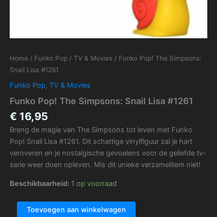
Home
/
Funko Pop
/
TV & Movies
/ Funko Pop! The Simpsons:
Snail Lisa #1261
Funko Pop
,
TV & Movies
Funko Pop! The Simpsons: Snail Lisa #1261
€
16,95
Breng de magie van The Simpsons tot leven met Funko
Pop! Snail Lisa #1261. Dit schattige vinylfiguur zal je hart
veroveren en je nostalgische gevoelens voor de geliefde tv-
serie weer doen opleven. Mis dit unieke verzamelitem niet!
Beschikbaarheid:
1 op voorraad
Toevoegen aan winkelwagen