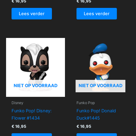
€
16,95
€
16,95
Lees verder
Lees verder
NIET OP VOORRAAD
NIET OP VOORRAAD
Disney
Funko Pop
Funko Pop! Disney:
Funko Pop! Donald
Flower #1434
Duck#1445
€
16,95
€
16,95