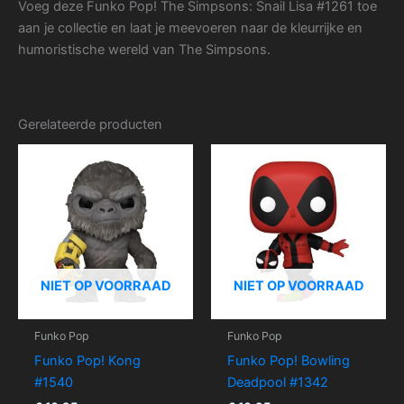
Voeg deze Funko Pop! The Simpsons: Snail Lisa #1261 toe
aan je collectie en laat je meevoeren naar de kleurrijke en
humoristische wereld van The Simpsons.
Gerelateerde producten
NIET OP VOORRAAD
NIET OP VOORRAAD
Funko Pop
Funko Pop
Funko Pop! Kong
Funko Pop! Bowling
#1540
Deadpool #1342