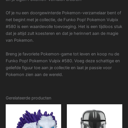
Of je nu een doorgewinterde Pokemon-verzamelaar bent of
net begint met je collectie, de Funko Pop! Pokemon Vulpix
#580 is een waardevolle toevoeging. Het is een tijdloos stuk
dat je altijd zult koesteren en dat je herinnert aan de magie
van Pokemon.
Breng je favoriete Pokemon-game tot leven en koop nu de
Funko Pop! Pokemon Vulpix #580. Voeg deze schattige en
geliefde figuur toe aan je collectie en laat je passie voor
Pokemon zien aan de wereld.
Gerelateerde producten