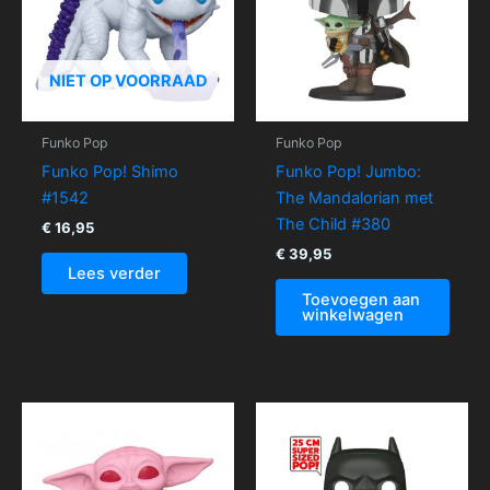
NIET OP VOORRAAD
Funko Pop
Funko Pop
Funko Pop! Shimo
Funko Pop! Jumbo:
#1542
The Mandalorian met
The Child #380
€
16,95
€
39,95
Lees verder
Toevoegen aan
winkelwagen