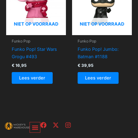
NIET OP VOORRAAD
NIET OP VOORRAAD
Funko Pop
Funko Pop
Funko Pop! Star Wars
Funko Pop! Jumbo:
Grogu #493
Batman #1188
€
16,95
€
39,95
Lees verder
Lees verder
F
X
I
a
-
n
c
t
s