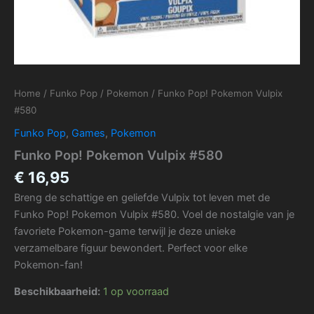
Home
/
Funko Pop
/
Pokemon
/ Funko Pop! Pokemon Vulpix
#580
Funko Pop
,
Games
,
Pokemon
Funko Pop! Pokemon Vulpix #580
€
16,95
Breng de schattige en geliefde Vulpix tot leven met de
Funko Pop! Pokemon Vulpix #580. Voel de nostalgie van je
favoriete Pokemon-game terwijl je deze unieke
verzamelbare figuur bewondert. Perfect voor elke
Pokemon-fan!
Beschikbaarheid:
1 op voorraad