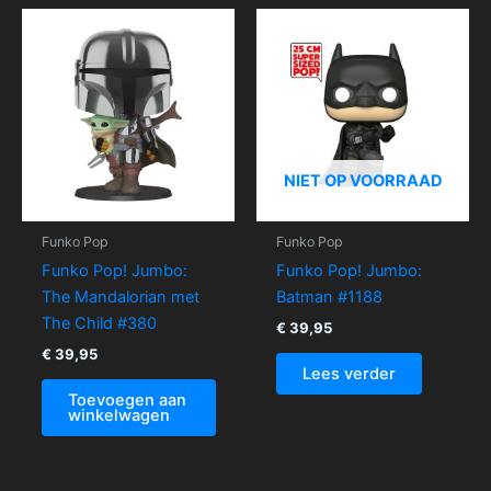
NIET OP VOORRAAD
Funko Pop
Funko Pop
Funko Pop! Jumbo:
Funko Pop! Jumbo:
The Mandalorian met
Batman #1188
The Child #380
€
39,95
€
39,95
Lees verder
Toevoegen aan
winkelwagen