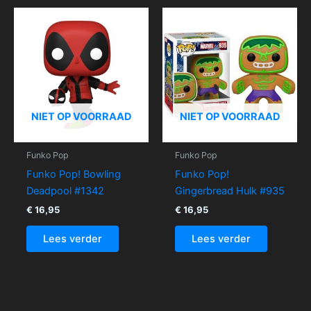
NIET OP VOORRAAD
NIET OP VOORRAAD
Funko Pop
Funko Pop
Funko Pop! Bowling
Funko Pop!
Deadpool #1342
Gingerbread Hulk #935
€
16,95
€
16,95
Lees verder
Lees verder