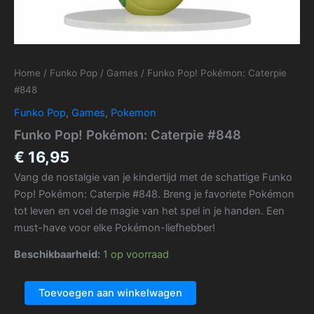
Home
/
Funko Pop
/
Games
/ Funko Pop! Pokémon: Caterpie
#848
Funko Pop
,
Games
,
Pokemon
Funko Pop! Pokémon: Caterpie #848
€
16,95
Vang de nostalgie van je kindertijd met de schattige Funko
Pop! Pokémon: Caterpie #848. Breng je favoriete Pokémon
tot leven en voel de magie van het spel in je handen. Een
must-have voor elke Pokémon-liefhebber!
Beschikbaarheid:
1 op voorraad
Toevoegen aan winkelwagen