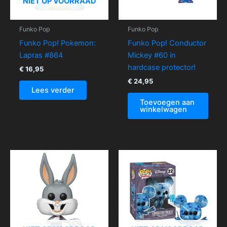
NIET OP VOORRAAD
Funko Pop
Funko Pop
Funko Pop! Pokemon:
Funko Pop! Conductor
Lapras #864
Mickey #60 in
hardcase protector!
€
16,95
€
24,95
Lees verder
Toevoegen aan
winkelwagen