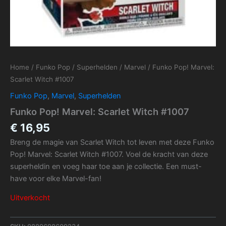
Home
/
Funko Pop
/
Superhelden
/
Marvel
/ Funko Pop! Marvel:
Scarlet Witch #1007
Funko Pop
,
Marvel
,
Superhelden
Funko Pop! Marvel: Scarlet Witch #1007
€
16,95
Breng de magie van Scarlet Witch tot leven met deze Funko
Pop! Marvel: Scarlet Witch #1007. Voel de kracht van deze
superheldin en voeg haar toe aan je collectie. Een must-
have voor elke Marvel-fan!
Uitverkocht