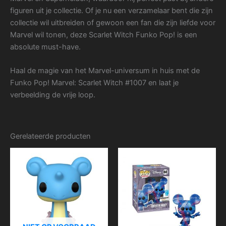
figuren uit je collectie. Of je nu een verzamelaar bent die zijn
collectie wil uitbreiden of gewoon een fan die zijn liefde voor
Marvel wil tonen, deze Scarlet Witch Funko Pop! is een
absolute must-have.
Haal de magie van het Marvel-universum in huis met de
Funko Pop! Marvel: Scarlet Witch #1007 en laat je
verbeelding de vrije loop.
Gerelateerde producten