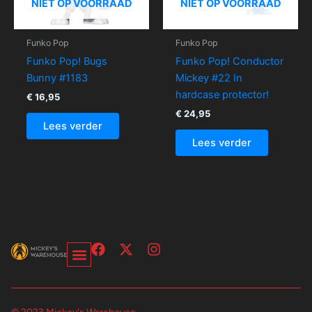
NIET OP VOORRAAD
NIET OP VOORRAAD
Funko Pop
Funko Pop
Funko Pop! Bugs
Funko Pop! Conductor
Bunny #1183
Mickey #22 In
hardcase protector!
€
16,95
€
24,95
Lees verder
Lees verder
F
X
I
a
-
n
c
t
s
Over Ons-Pagina
Winkelwagen En Afrekenpagina
e
w
t
b
i
a