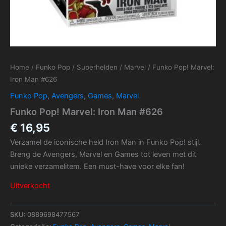
Home
/
Funko Pop
/
Superhelden
/
Marvel
/ Funko Pop! Marvel:
Iron Man #626
Funko Pop
,
Avengers
,
Games
,
Marvel
Funko Pop! Marvel: Iron Man #626
€
16,95
Verzamel de iconische held Iron Man in Funko Pop! stijl.
Breng de Avengers, Marvel en Games tot leven met dit
unieke verzamelitem. Een must-have voor elke fan!
Uitverkocht
SKU:
0889698477567