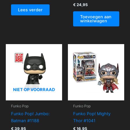
€
24,95
Lees verder
Toevoegen aan
winkelwagen
NIET OP VOORRAAD
Funko Pop
Funko Pop
Funko Pop! Jumbo:
Funko Pop! Mighty
Batman #1188
Thor #1041
€
39,95
€
16,95