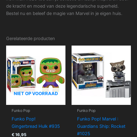
de kracht en moed van deze legendarische superheld.
Bestel nu en beleef de magie van Marvel in je eigen huis.
Gerelateerde producten
NIET OP VOORRAAD
Funko Pop
Funko Pop
Funko Pop!
Funko Pop! Marvel :
Gingerbread Hulk #935
Guardians Ship: Rocket
#1025
€
16,95