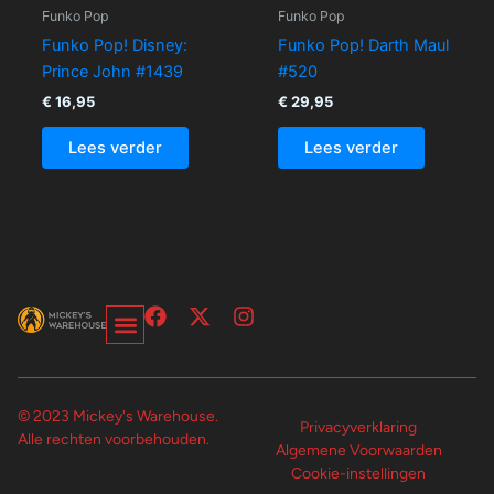
Funko Pop
Funko Pop
Funko Pop! Disney:
Funko Pop! Darth Maul
Prince John #1439
#520
€
16,95
€
29,95
Lees verder
Lees verder
F
X
I
a
-
n
c
t
s
Over Ons-Pagina
Winkelwagen En Afrekenpagina
e
w
t
b
i
a
© 2023 Mickey's Warehouse.
o
t
g
Privacyverklaring
Alle rechten voorbehouden.
o
t
r
Algemene Voorwaarden
k
e
a
Cookie-instellingen
r
m