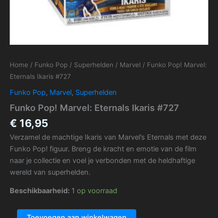
Home
/
Funko Pop
/
Superhelden
/
Marvel
/ Funko Pop! Marvel:
Eternals Ikaris #727
Funko Pop
,
Marvel
,
Superhelden
Funko Pop! Marvel: Eternals Ikaris #727
€
16,95
Verzamel de machtige Ikaris van Marvel’s Eternals met deze
Funko Pop! figuur. Breng de kracht en emotie van de film
naar je collectie en voel je verbonden met de heldhaftige
wereld van superhelden.
Beschikbaarheid:
1 op voorraad
Toevoegen aan winkelwagen