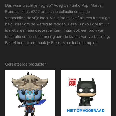
Dus waar wacht je nog op? Voeg de Funko Pop! Marvel:
Eternals Ikaris #727 toe aan je collectie en laat je
verbeelding de vrije loop. Visualiseer jezelf als een krachtige
held, klaar om de wereld te redden. Deze Funko Pop! figuur
is niet alleen een decoratief item, maar ook een bron van
inspiratie en een herinnering aan de kracht van verbeelding.
Bestel hem nu en maak je Eternals-collectie compleet!
Gerelateerde producten
NIET OP VOORRAAD