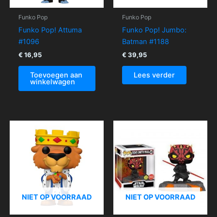
Funko Pop
Funko Pop
Funko Pop! Attuma
Funko Pop! Jumbo:
#1096
Batman #1188
€
16,95
€
39,95
Toevoegen aan
Lees verder
winkelwagen
NIET OP VOORRAAD
NIET OP VOORRAAD