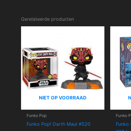
Gerelateerde producten
NIET OP VOORRAAD
Funko Pop
Funko 
Funko Pop! Darth Maul #520
Funko 