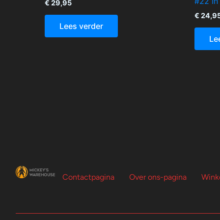
#22 In
€
29,95
€
24,9
Lees verder
Le
Contactpagina
Over ons-pagina
Wink