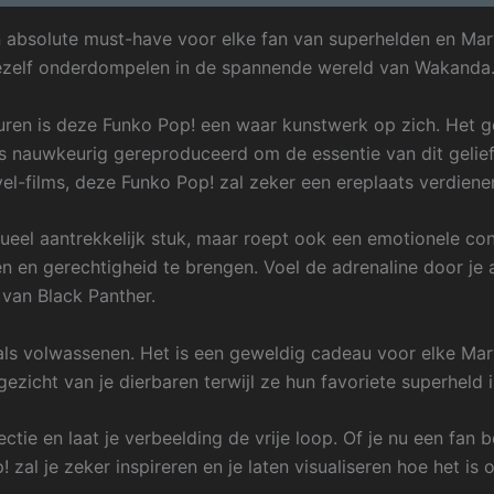
n absolute must-have voor elke fan van superhelden en Mar
e jezelf onderdompelen in de spannende wereld van Wakanda
uren is deze Funko Pop! een waar kunstwerk op zich. Het g
s nauwkeurig gereproduceerd om de essentie van dit gelief
-films, deze Funko Pop! zal zeker een ereplaats verdienen i
sueel aantrekkelijk stuk, maar roept ook een emotionele con
en gerechtigheid te brengen. Voel de adrenaline door je ad
van Black Panther.
ls volwassenen. Het is een geweldig cadeau voor elke Marv
ezicht van je dierbaren terwijl ze hun favoriete superheld
ctie en laat je verbeelding de vrije loop. Of je nu een fan
zal je zeker inspireren en je laten visualiseren hoe het is 