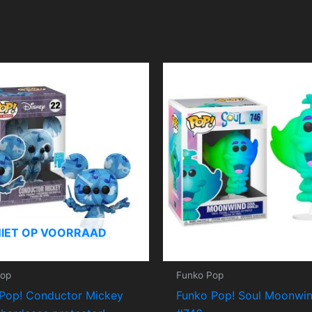
NIET OP VOORRAAD
Pop
Funko Pop
Pop! Conductor Mickey
Funko Pop! Soul Moonwi