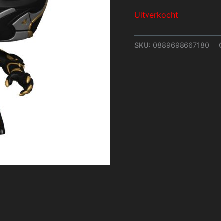
Uitverkocht
SKU:
0889698667180