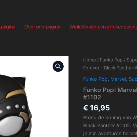
tpagina
Over ons-pagina
Winkelwagen en afrekenpagin
Home
/
Funko Pop
/
Supe
Forever – Black Panther 
Funko Pop
,
Marvel
,
Sup
Funko Pop! Marvel
#1102
€
16,95
Breng de koning van W
Black Panther #1102. V
je zijn avonturen herbe