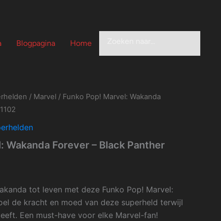
Zoeken
a
Blogpagina
Home
rhelden
/
Marvel
/ Funko Pop! Marvel: Wakanda
#1102
erhelden
: Wakanda Forever – Black Panther
akanda tot leven met deze Funko Pop! Marvel:
oel de kracht en moed van deze superheld terwijl
leeft. Een must-have voor elke Marvel-fan!