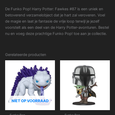
De Funko Pop! Harry Potter: Fawkes #87 is een uniek en
betoverend verzamelobject dat je hart zal veroveren. Voel
de magie en laat je fantasie de vrije loop terwijl je jezelf
voorstelt als een deel van de Harry Potter-avonturen. Bestel
nu en voeg deze prachtige Funko Pop! toe aan je collectie.
Gerelateerde producten
NIET OP VOORRAAD