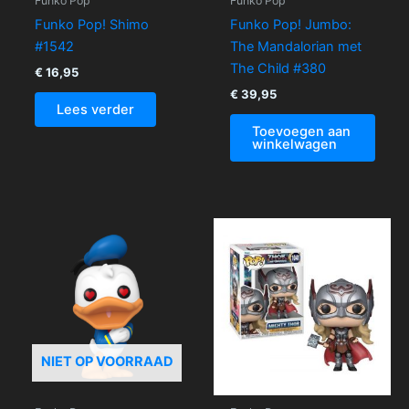
Funko Pop
Funko Pop
Funko Pop! Shimo
Funko Pop! Jumbo:
#1542
The Mandalorian met
The Child #380
€
16,95
€
39,95
Lees verder
Toevoegen aan
winkelwagen
NIET OP VOORRAAD