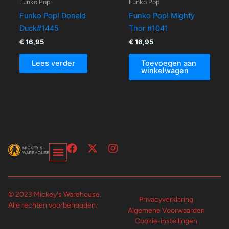
Funko Pop
Funko Pop
Funko Pop! Donald
Funko Pop! Mighty
Duck#1445
Thor #1041
€
16,95
€
16,95
Lees verder
Toevoegen aan
winkelwagen
F
X
I
a
-
n
c
t
s
Over Ons-Pagina
Winkelwagen En Afrekenpagina
e
w
t
b
i
a
© 2023 Mickey's Warehouse.
o
t
g
Privacyverklaring
Alle rechten voorbehouden.
o
t
r
Algemene Voorwaarden
k
e
a
Cookie-instellingen