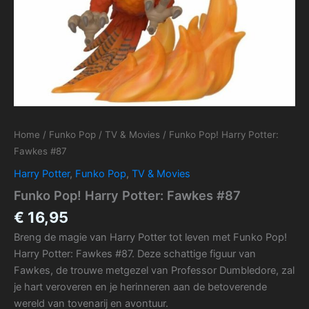
Home
/
Funko Pop
/
TV & Movies
/ Funko Pop! Harry Potter:
Fawkes #87
Harry Potter
,
Funko Pop
,
TV & Movies
Funko Pop! Harry Potter: Fawkes #87
€
16,95
Breng de magie van Harry Potter tot leven met Funko Pop!
Harry Potter: Fawkes #87. Deze schattige figuur van
Fawkes, de trouwe metgezel van Professor Dumbledore, zal
je hart veroveren en je herinneren aan de betoverende
wereld van tovenarij en avontuur.