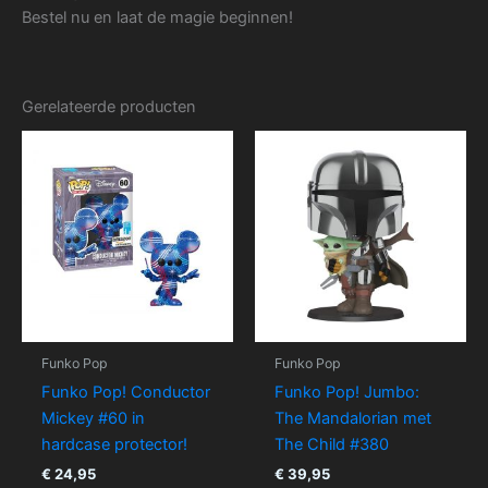
Bestel nu en laat de magie beginnen!
Gerelateerde producten
Funko Pop
Funko Pop
Funko Pop! Conductor
Funko Pop! Jumbo:
Mickey #60 in
The Mandalorian met
hardcase protector!
The Child #380
€
24,95
€
39,95