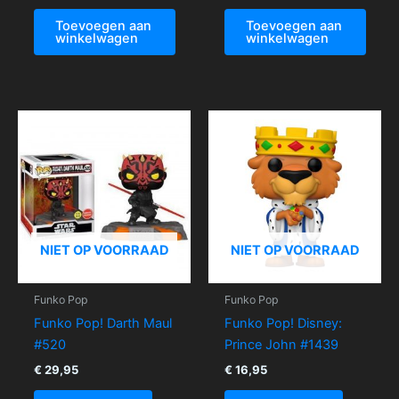
Toevoegen aan
Toevoegen aan
winkelwagen
winkelwagen
NIET OP VOORRAAD
NIET OP VOORRAAD
Funko Pop
Funko Pop
Funko Pop! Darth Maul
Funko Pop! Disney:
#520
Prince John #1439
€
29,95
€
16,95