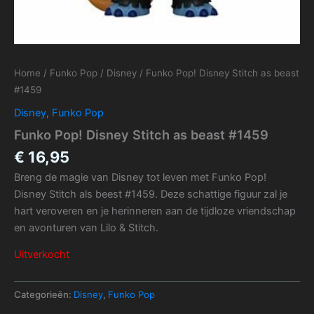
Home
/
Funko Pop
/
Disney
/ Funko Pop! Disney Stitch as beast
#1459
Disney
,
Funko Pop
Funko Pop! Disney Stitch as beast #1459
€
16,95
Breng de magie van Disney tot leven met Funko Pop!
Disney Stitch als beest #1459. Deze schattige figuur zal je
hart veroveren en je herinneren aan de tijdloze vriendschap
en avonturen van Lilo & Stitch.
Uitverkocht
Categorieën:
Disney
,
Funko Pop