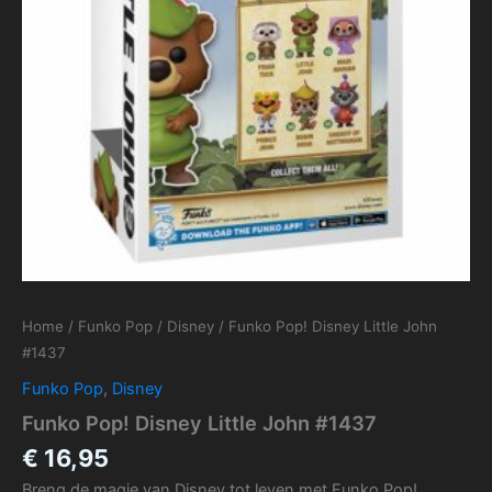
Home
/
Funko Pop
/
Disney
/ Funko Pop! Disney Little John
#1437
Funko Pop
,
Disney
Funko Pop! Disney Little John #1437
€
16,95
Breng de magie van Disney tot leven met Funko Pop!