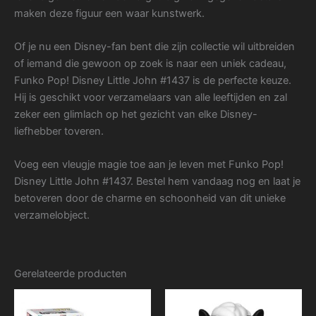
maken deze figuur een waar kunstwerk.
Of je nu een Disney-fan bent die zijn collectie wil uitbreiden
of iemand die gewoon op zoek is naar een uniek cadeau,
Funko Pop! Disney Little John #1437 is de perfecte keuze.
Hij is geschikt voor verzamelaars van alle leeftijden en zal
zeker een glimlach op het gezicht van elke Disney-
liefhebber toveren.
Voeg een vleugje magie toe aan je leven met Funko Pop!
Disney Little John #1437. Bestel hem vandaag nog en laat je
betoveren door de charme en schoonheid van dit unieke
verzamelobject.
Gerelateerde producten