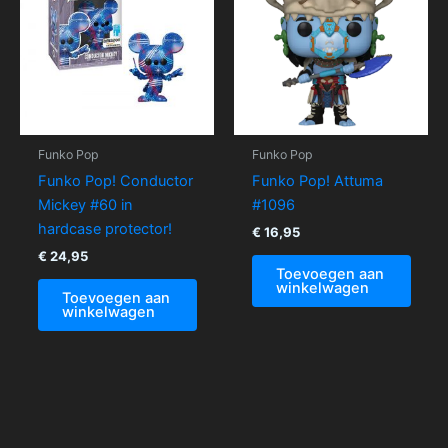
Funko Pop
Funko Pop
Funko Pop! Conductor
Funko Pop! Attuma
Mickey #60 in
#1096
hardcase protector!
€
16,95
€
24,95
Toevoegen aan
winkelwagen
Toevoegen aan
winkelwagen