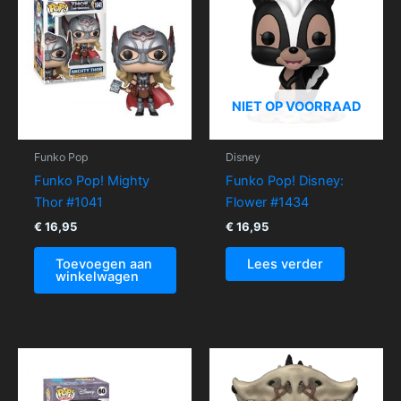
NIET OP VOORRAAD
Funko Pop
Disney
Funko Pop! Mighty
Funko Pop! Disney:
Thor #1041
Flower #1434
€
16,95
€
16,95
Toevoegen aan
Lees verder
winkelwagen