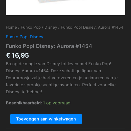
Home
/
Funko Pop
/
Disney
/ Funko Pop! Disney: Aurora #1454
Funko Pop
,
Disney
Funko Pop! Disney: Aurora #1454
€
16,95
Breng de magie van Disney tot leven met Funko Pop!
Disney: Aurora #1454. Deze schattige figuur van
Doornroosje zal je hart veroveren en je herinneren aan je
favoriete sprookjesachtige avonturen. Perfect voor elke
Disney-liefhebber!
Beschikbaarheid:
1 op voorraad
Toevoegen aan winkelwagen