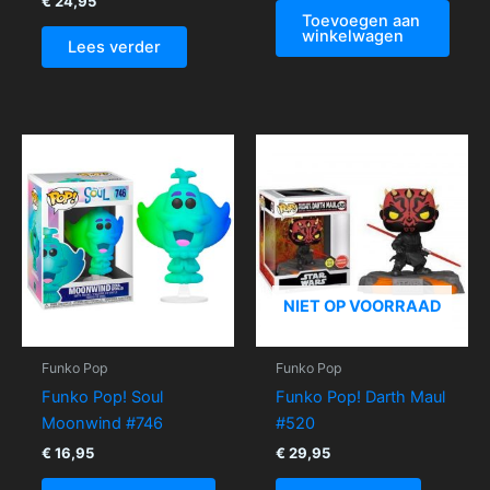
€
24,95
Toevoegen aan
winkelwagen
Lees verder
NIET OP VOORRAAD
Funko Pop
Funko Pop
Funko Pop! Soul
Funko Pop! Darth Maul
Moonwind #746
#520
€
16,95
€
29,95