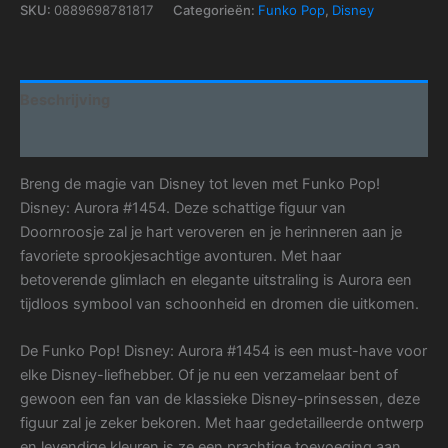
SKU:
0889698781817
Categorieën:
Funko Pop
,
Disney
Beschrijving
Aanvullende informatie
Breng de magie van Disney tot leven met Funko Pop!
Disney: Aurora #1454. Deze schattige figuur van
Doornroosje zal je hart veroveren en je herinneren aan je
favoriete sprookjesachtige avonturen. Met haar
betoverende glimlach en elegante uitstraling is Aurora een
tijdloos symbool van schoonheid en dromen die uitkomen.
De Funko Pop! Disney: Aurora #1454 is een must-have voor
elke Disney-liefhebber. Of je nu een verzamelaar bent of
gewoon een fan van de klassieke Disney-prinsessen, deze
figuur zal je zeker bekoren. Met haar gedetailleerde ontwerp
en levendige kleuren is ze een prachtige toevoeging aan