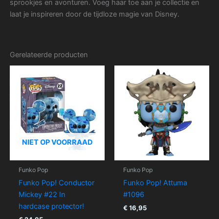
sprookjes en avonturen. Voeg haar toe aan je collectie en
laat je inspireren door de tijdloze magie van Disney.
Gerelateerde producten
NIET OP VOORRAAD
Funko Pop
Funko Pop
Funko Pop! Conductor
Funko Pop! Attuma
Mickey #22 In
#1096
hardcase protector!
€
16,95