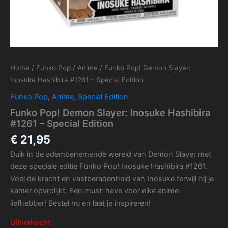
Home
/
Funko Pop
/
Anime
/ Funko Pop! Demon Slayer:
Inosuke Hashibira #1261 – Special Edition
Funko Pop
,
Anime
,
Special Edition
Funko Pop! Demon Slayer: Inosuke Hashibira
#1261 – Special Edition
€
21,95
Duik in de adembenemende wereld van Demon Slayer met
deze speciale editie Funko Pop! Inosuke Hashibira #1261.
Voel de kracht en vastberadenheid van Inosuke terwijl hij je
kamer opvrolijkt. Een must-have voor elke anime-
liefhebber! Bestel nu en laat je inspireren!
Uitverkocht