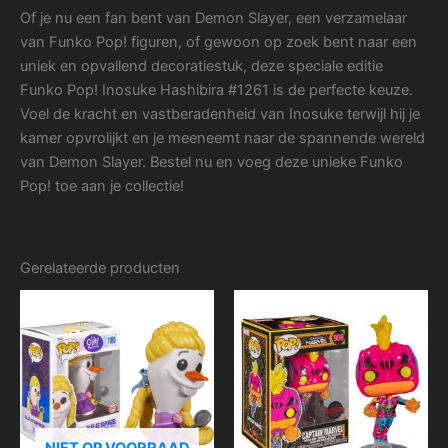
Of je nu een fan bent van Demon Slayer, een verzamelaar
van Funko Pop! figuren, of gewoon op zoek bent naar een
uniek en opvallend decoratiestuk, deze speciale editie
Funko Pop! Inosuke Hashibira #1261 is de perfecte keuze.
Voel de kracht en vastberadenheid van Inosuke terwijl hij je
kamer opvrolijkt en je meeneemt naar de spannende wereld
van Demon Slayer. Bestel nu en voeg deze unieke Funko
Pop! toe aan je collectie!
Gerelateerde producten
NIET OP VOORRAAD