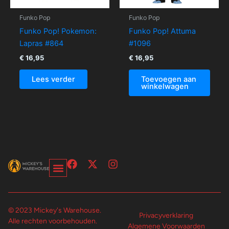
Funko Pop
Funko Pop
Funko Pop! Pokemon:
Funko Pop! Attuma
Lapras #864
#1096
€
16,95
€
16,95
Lees verder
Toevoegen aan
winkelwagen
F
X
I
a
-
n
c
t
s
Over Ons-Pagina
Winkelwagen En Afrekenpagina
e
w
t
b
i
a
© 2023 Mickey's Warehouse.
o
t
g
Privacyverklaring
Alle rechten voorbehouden.
o
t
r
Algemene Voorwaarden