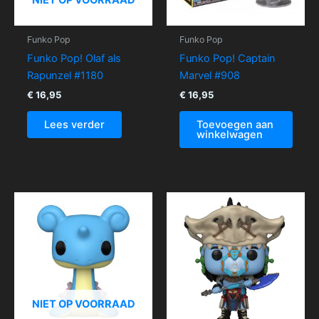
Funko Pop
Funko Pop
Funko Pop! Olaf als
Funko Pop! Captain
Rapunzel #1180
Marvel #908
€
16,95
€
16,95
Lees verder
Toevoegen aan
winkelwagen
NIET OP VOORRAAD