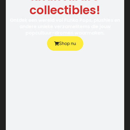
collectibles!
Ontdek een wereld vol Funko Pops, plushies en
andere unieke verzamelitems die jouw
popcultuur-dromen waarmaken.
Shop nu